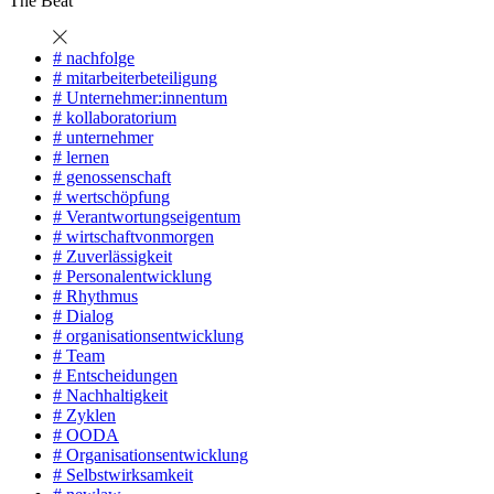
The Beat
#
nachfolge
#
mitarbeiterbeteiligung
#
Unternehmer:innentum
#
kollaboratorium
#
unternehmer
#
lernen
#
genossenschaft
#
wertschöpfung
#
Verantwortungseigentum
#
wirtschaftvonmorgen
#
Zuverlässigkeit
#
Personalentwicklung
#
Rhythmus
#
Dialog
#
organisationsentwicklung
#
Team
#
Entscheidungen
#
Nachhaltigkeit
#
Zyklen
#
OODA
#
Organisationsentwicklung
#
Selbstwirksamkeit